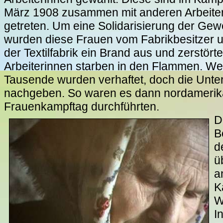
März 1908 zusammen mit anderen Arbeiterin
getreten. Um eine Solidarisierung der Gew
wurden diese Frauen vom Fabrikbesitzer u
der Textilfabrik ein Brand aus und zerstört
Arbeiterinnen starben in den Flammen. We
Tausende wurden verhaftet, doch die Unt
nachgeben. So waren es dann nordamerikani
Frauenkampftag durchführten.
D
B
d
ü
a
K
W
I