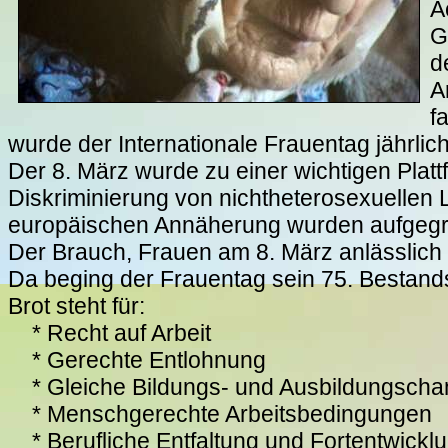
A
G
d
A
f
wurde der Internationale Frauentag jährli
Der 8. März wurde zu einer wichtigen Pla
Diskriminierung von nichtheterosexuelle
europäischen Annäherung wurden aufgegriff
Der Brauch, Frauen am 8. März anlässlic
Da beging der Frauentag sein 75. Bestand
Brot steht für:
* Recht auf Arbeit
* Gerechte Entlohnung
* Gleiche Bildungs- und Ausbildungsch
* Menschgerechte Arbeitsbedingungen
* Berufliche Entfaltung und Fortentwickl