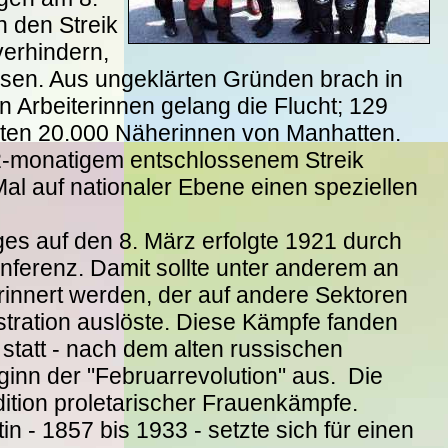
n den Streik
verhindern,
ssen. Aus ungeklärten Gründen brach in
en Arbeiterinnen gelang die Flucht; 129
ikten 20.000 Näherinnen von Manhatten.
2-monatigem entschlossenem Streik
al auf nationaler Ebene einen speziellen
es auf den 8. März erfolgte 1921 durch
ferenz. Damit sollte unter anderem an
erinnert werden, der auf andere Sektoren
stration auslöste. Diese Kämpfe fanden
statt - nach dem alten russischen
ginn der "Februarrevolution" aus. Die
dition proletarischer Frauenkämpfe.
tin - 1857 bis 1933 - setzte sich für einen