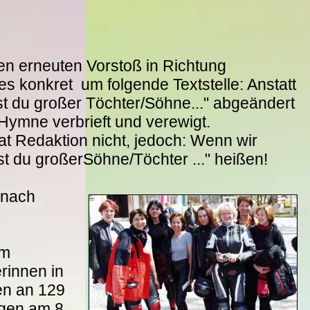
en erneuten Vorstoß in Richtung
s konkret um folgende Textstelle: Anstatt
bist du großer Töchter/Söhne..." abgeändert
 Hymne verbrieft und verewigt.
t Redaktion nicht, jedoch: Wenn wir
st du großerSöhne/Töchter ..." heißen!
 nach
um
rinnen in
en an 129
gen am 8.