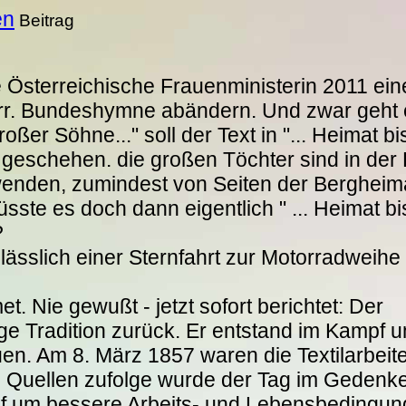
en
Beitrag
 Österreichische Frauenministerin 2011 ein
terr. Bundeshymne abändern. Und zwar geht e
roßer Söhne..." soll der Text in "... Heimat 
 geschehen. die großen Töchter sind in der
wenden, zumindest von Seiten der Bergheima
sste es doch dann eigentlich " ... Heimat bi
?
lässlich einer Sternfahrt zur Motorradweihe
t. Nie gewußt - jetzt sofort berichtet: Der
ange Tradition zurück. Er entstand im Kampf 
en. Am 8. März 1857 waren die Textilarbeite
en Quellen zufolge wurde der Tag im Gedenk
pf um bessere Arbeits- und Lebensbedingun