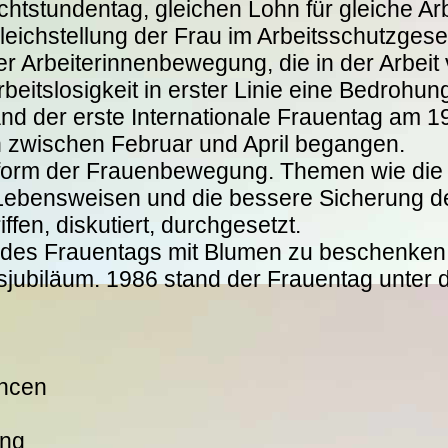
chtstundentag, gleichen Lohn für gleiche Ar
leichstellung der Frau im Arbeitsschutzgese
er Arbeiterinnenbewegung, die in der Arbei
rbeitslosigkeit in erster Linie eine Bedrohu
and der erste Internationale Frauentag am 1
ch zwischen Februar und April begangen.
ttform der Frauenbewegung. Themen wie die
n Lebensweisen und die bessere Sicherung 
en, diskutiert, durchgesetzt.
h des Frauentags mit Blumen zu beschenken
sjubiläum. 1986 stand der Frauentag unter 
ancen
ung