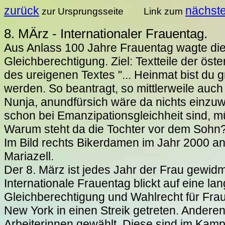
zurück
nächst
zur Ursprungsseite Link zum
8. MÄrz - Internationaler Frauentag.
Aus Anlass 100 Jahre Frauentag wagte die
Gleichberechtigung. Ziel: Textteile der ös
des ureigenen Textes "... Heinmat bist du g
werden. So beantragt, so mittlerweile auch
Nunja, anundfürsich wäre da nichts einzu
schon bei Emanzipationsgleichheit sind, mü
Warum steht da die Tochter vor dem Sohn
Im Bild rechts Bikerdamen im Jahr 2000 an
Mariazell.
Der 8. März ist jedes Jahr der Frau gewidme
Internationale Frauentag blickt auf eine l
Gleichberechtigung und Wahlrecht für Frau
New York in einen Streik getreten. Ander
Arbeiterinnen gewählt. Diese sind im Kam