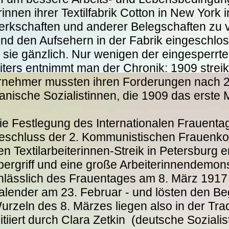
nen ihrer Textilfabrik Cotton in New York i
erkschaften und anderer Belegschaften zu 
nd den Aufsehern in der Fabrik eingeschlo
e sie gänzlich. Nur wenigen der eingesperrt
iters entnimmt man der Chronik: 1909 stre
ernehmer mussten ihren Forderungen nach 
sche Sozialistinnen, die 1909 das erste M
ie Festlegung des Internationalen Frauentag
eschluss der 2. Kommunistischen Frauenkon
en Textilarbeiterinnen-Streik in Petersburg 
bergriff und eine große Arbeiterinnendemon
nlässlich des Frauentages am 8. März 1917 
alender am 23. Februar - und lösten den Be
urzeln des 8. Märzes liegen also in der Tra
nitiiert durch Clara Zetkin (deutsche Sozialis